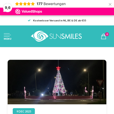
×
177
Bewertungen
9,6
Kostenloser Versand in NL, BE & DE ab €55
0
MENU
9 DEC 2025