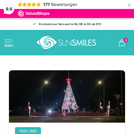
×
177
Bewertungen
9,6
Kostenloser Versand in NL, BE & DE ab €55
0
MENU
9 DEC 2025