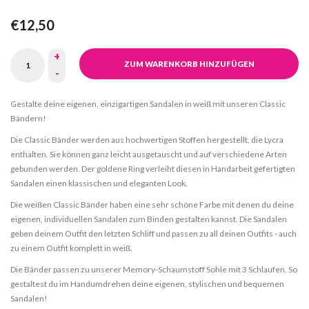
€12,50
+
ZUM WARENKORB HINZUFÜGEN
-
Gestalte deine eigenen, einzigartigen Sandalen in weiß mit unseren Classic
Bändern!
Die Classic Bänder werden aus hochwertigen Stoffen hergestellt, die Lycra
enthalten. Sie können ganz leicht ausgetauscht und auf verschiedene Arten
gebunden werden. Der goldene Ring verleiht diesen in Handarbeit gefertigten
Sandalen einen klassischen und eleganten Look.
Die weißen Classic Bänder haben eine sehr schöne Farbe mit denen du deine
eigenen, individuellen Sandalen zum Binden gestalten kannst. Die Sandalen
geben deinem Outfit den letzten Schliff und passen zu all deinen Outfits - auch
zu einem Outfit komplett in weiß.
Die Bänder passen zu unserer Memory-Schaumstoff Sohle mit 3 Schlaufen. So
gestaltest du im Handumdrehen deine eigenen, stylischen und bequemen
Sandalen!