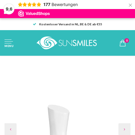
×
177
Bewertungen
9,6
Kostenloser Versand in NL, BE & DE ab €55
0
MENU