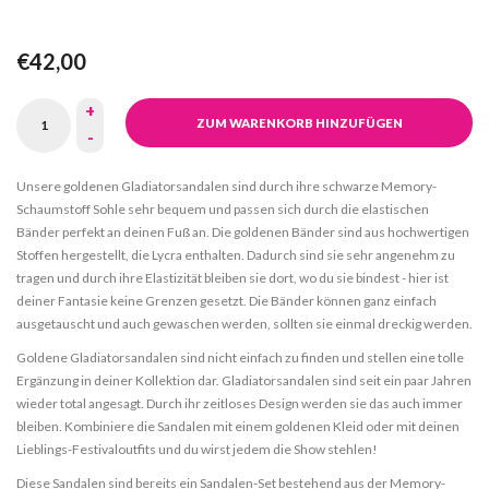
€42,00
+
ZUM WARENKORB HINZUFÜGEN
-
Unsere goldenen Gladiatorsandalen sind durch ihre schwarze Memory-
Schaumstoff Sohle sehr bequem und passen sich durch die elastischen
Bänder perfekt an deinen Fuß an. Die goldenen Bänder sind aus hochwertigen
Stoffen hergestellt, die Lycra enthalten. Dadurch sind sie sehr angenehm zu
tragen und durch ihre Elastizität bleiben sie dort, wo du sie bindest - hier ist
deiner Fantasie keine Grenzen gesetzt. Die Bänder können ganz einfach
ausgetauscht und auch gewaschen werden, sollten sie einmal dreckig werden.
Goldene Gladiatorsandalen sind nicht einfach zu finden und stellen eine tolle
Ergänzung in deiner Kollektion dar. Gladiatorsandalen sind seit ein paar Jahren
wieder total angesagt. Durch ihr zeitloses Design werden sie das auch immer
bleiben. Kombiniere die Sandalen mit einem goldenen Kleid oder mit deinen
Lieblings-Festivaloutfits und du wirst jedem die Show stehlen!
Diese Sandalen sind bereits ein Sandalen-Set bestehend aus der Memory-