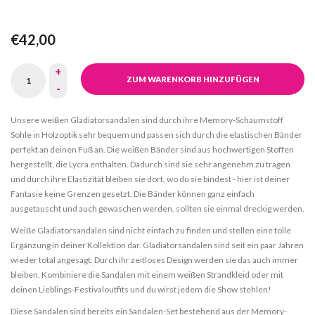
€42,00
+
ZUM WARENKORB HINZUFÜGEN
-
Unsere weißen Gladiatorsandalen sind durch ihre Memory-Schaumstoff
Sohle in Holzoptik sehr bequem und passen sich durch die elastischen Bänder
perfekt an deinen Fuß an. Die weißen Bänder sind aus hochwertigen Stoffen
hergestellt, die Lycra enthalten. Dadurch sind sie sehr angenehm zu tragen
und durch ihre Elastizität bleiben sie dort, wo du sie bindest - hier ist deiner
Fantasie keine Grenzen gesetzt. Die Bänder können ganz einfach
ausgetauscht und auch gewaschen werden, sollten sie einmal dreckig werden.
Weiße Gladiatorsandalen sind nicht einfach zu finden und stellen eine tolle
Ergänzung in deiner Kollektion dar. Gladiatorsandalen sind seit ein paar Jahren
wieder total angesagt. Durch ihr zeitloses Design werden sie das auch immer
bleiben. Kombiniere die Sandalen mit einem weißen Strandkleid oder mit
deinen Lieblings-Festivaloutfits und du wirst jedem die Show stehlen!
Diese Sandalen sind bereits ein Sandalen-Set bestehend aus der Memory-