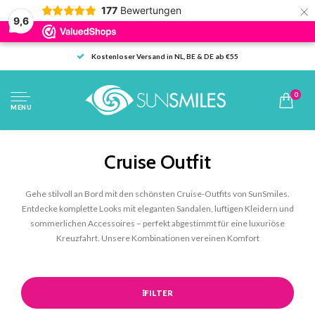
×
177
Bewertungen
9,6
Kostenloser Versand in NL, BE & DE ab €55
0
MENU
Cruise Outfit
Gehe stilvoll an Bord mit den schönsten Cruise-Outfits von SunSmiles.
Entdecke komplette Looks mit eleganten Sandalen, luftigen Kleidern und
sommerlichen Accessoires – perfekt abgestimmt für eine luxuriöse
Kreuzfahrt. Unsere Kombinationen vereinen Komfort
FILTER