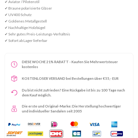
✔ Aviator / Pilotenstil
✔ Braune polarisierte Gläser
✔ UV400 Schutz
✔ Goldenes Metallgestell
✔ Nachhaltige Holzbügel
✔ Sehr gutes Preis-Leistungs-Verhältnis
✔ Sofort ab Lager lieferbar
DIESE WOCHE 21% RABATT - Kaufen Sie Mehrwertsteuer
kostenlos
KOSTENLOSER VERSAND bei Bestellungen über €55,- EUR
Du bist nicht zufrieden? Eine Rückgabe ist bis zu 100 Tage nach
dem Kauf möglich.
Die erste und Original-Marke: Die Herstellung hochwertiger
und individueller Sandalen seit 2005