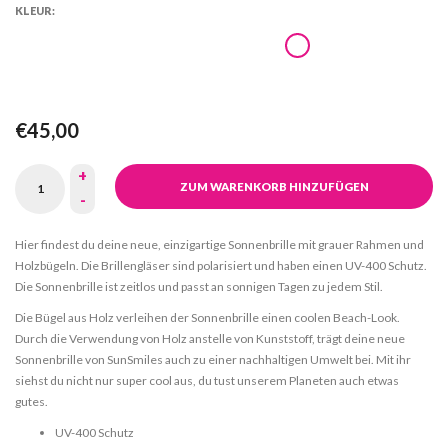
KLEUR:
€45,00
+
ZUM WARENKORB HINZUFÜGEN
-
Hier findest du deine neue, einzigartige Sonnenbrille mit grauer Rahmen und
Holzbügeln. Die Brillengläser sind polarisiert und haben einen UV-400 Schutz.
Die Sonnenbrille ist zeitlos und passt an sonnigen Tagen zu jedem Stil.
Die Bügel aus Holz verleihen der Sonnenbrille einen coolen Beach-Look.
Durch die Verwendung von Holz anstelle von Kunststoff, trägt deine neue
Sonnenbrille von SunSmiles auch zu einer nachhaltigen Umwelt bei. Mit ihr
siehst du nicht nur super cool aus, du tust unserem Planeten auch etwas
gutes.
UV-400 Schutz