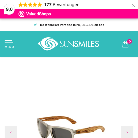
×
177
Bewertungen
9,6
Kostenloser Versand in NL, BE & DE ab €55
0
MENU