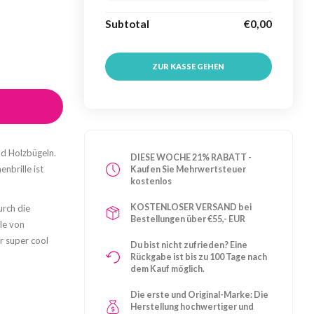
Subtotal
€0,00
ZUR KASSE GEHEN
nd Holzbügeln.
DIESE WOCHE 21% RABATT -
nbrille ist
Kaufen Sie Mehrwertsteuer
kostenlos
KOSTENLOSER VERSAND bei
urch die
Bestellungen über €55,- EUR
le von
ur super cool
Du bist nicht zufrieden? Eine
Rückgabe ist bis zu 100 Tage nach
dem Kauf möglich.
Die erste und Original-Marke: Die
Herstellung hochwertiger und