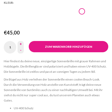
KLEUR:
€45,00
+
ZUM WARENKORB HINZUFÜGEN
-
Hier findest du deine neue, einzigartige Sonnenbrille mit grauer Rahmen und
Holzbügeln. Die Brillengläser sind polarisiert und haben einen UV-400 Schutz.
Die Sonnenbrille ist zeitlos und passt an sonnigen Tagen zu jedem Stil.
Die Bügel aus Holz verleihen der Sonnenbrille einen coolen Beach-Look.
Durch die Verwendung von Holz anstelle von Kunststoff, trägt deine neue
Sonnenbrille von SunSmiles auch zu einer nachhaltigen Umwelt bei. Mit ihr
siehst du nicht nur super cool aus, du tust unserem Planeten auch etwas
Gutes.
UV-400 Schutz