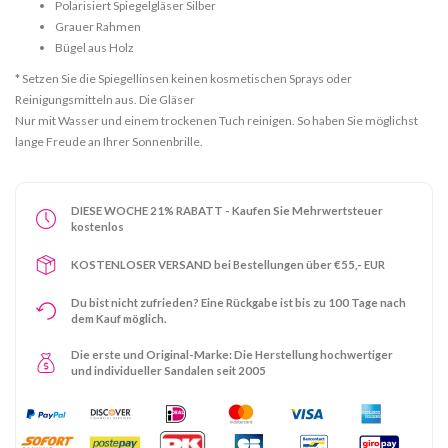
Polarisiert Spiegelgläser Silber
Grauer Rahmen
Bügel aus Holz
* Setzen Sie die Spiegellinsen keinen kosmetischen Sprays oder
Reinigungsmitteln aus. Die Gläser
Nur mit Wasser und einem trockenen Tuch reinigen. So haben Sie möglichst
lange Freude an Ihrer Sonnenbrille.
DIESE WOCHE 21% RABATT - Kaufen Sie Mehrwertsteuer
kostenlos
KOSTENLOSER VERSAND bei Bestellungen über €55,- EUR
Du bist nicht zufrieden? Eine Rückgabe ist bis zu 100 Tage nach
dem Kauf möglich.
Die erste und Original-Marke: Die Herstellung hochwertiger
und individueller Sandalen seit 2005