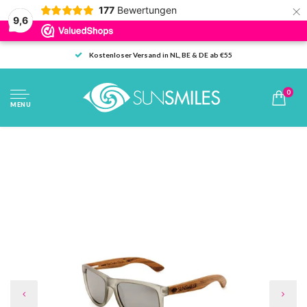
×
177
Bewertungen
9,6
Kostenloser Versand in NL, BE & DE ab €55
0
MENU