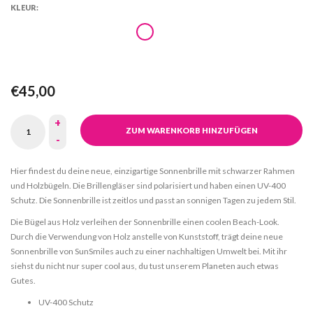
KLEUR:
€45,00
+
ZUM WARENKORB HINZUFÜGEN
-
Hier findest du deine neue, einzigartige Sonnenbrille mit schwarzer Rahmen
und Holzbügeln. Die Brillengläser sind polarisiert und haben einen UV-400
Schutz. Die Sonnenbrille ist zeitlos und passt an sonnigen Tagen zu jedem Stil.
Die Bügel aus Holz verleihen der Sonnenbrille einen coolen Beach-Look.
Durch die Verwendung von Holz anstelle von Kunststoff, trägt deine neue
Sonnenbrille von SunSmiles auch zu einer nachhaltigen Umwelt bei. Mit ihr
siehst du nicht nur super cool aus, du tust unserem Planeten auch etwas
Gutes.
UV-400 Schutz