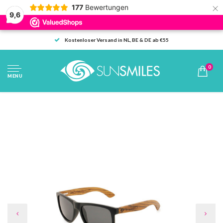
×
177
Bewertungen
9,6
Kostenloser Versand in NL, BE & DE ab €55
0
MENU