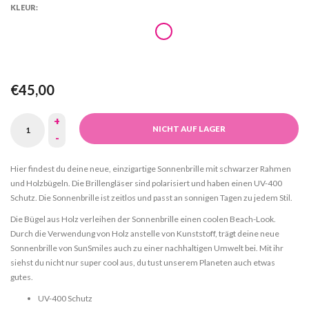
KLEUR:
€45,00
+
NICHT AUF LAGER
-
Hier findest du deine neue, einzigartige Sonnenbrille mit schwarzer Rahmen
und Holzbügeln. Die Brillengläser sind polarisiert und haben einen UV-400
Schutz. Die Sonnenbrille ist zeitlos und passt an sonnigen Tagen zu jedem Stil.
Die Bügel aus Holz verleihen der Sonnenbrille einen coolen Beach-Look.
Durch die Verwendung von Holz anstelle von Kunststoff, trägt deine neue
Sonnenbrille von SunSmiles auch zu einer nachhaltigen Umwelt bei. Mit ihr
siehst du nicht nur super cool aus, du tust unserem Planeten auch etwas
gutes.
UV-400 Schutz