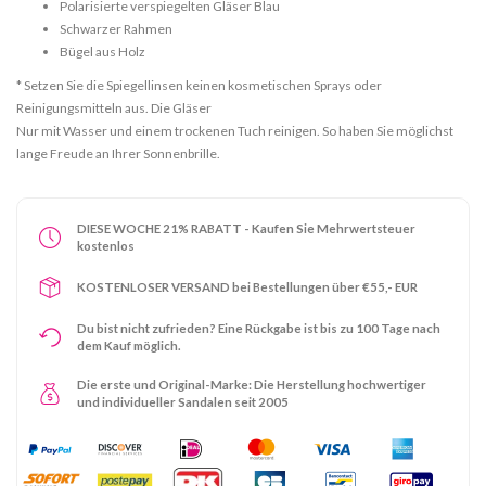
Polarisierte verspiegelten Gläser Blau
Schwarzer Rahmen
Bügel aus Holz
* Setzen Sie die Spiegellinsen keinen kosmetischen Sprays oder
Reinigungsmitteln aus. Die Gläser
Nur mit Wasser und einem trockenen Tuch reinigen. So haben Sie möglichst
lange Freude an Ihrer Sonnenbrille.
DIESE WOCHE 21% RABATT - Kaufen Sie Mehrwertsteuer
kostenlos
KOSTENLOSER VERSAND bei Bestellungen über €55,- EUR
Du bist nicht zufrieden? Eine Rückgabe ist bis zu 100 Tage nach
dem Kauf möglich.
Die erste und Original-Marke: Die Herstellung hochwertiger
und individueller Sandalen seit 2005