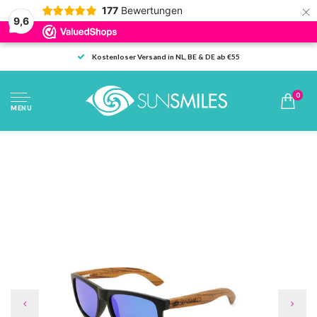
×
177
Bewertungen
9,6
Kostenloser Versand in NL, BE & DE ab €55
0
MENU