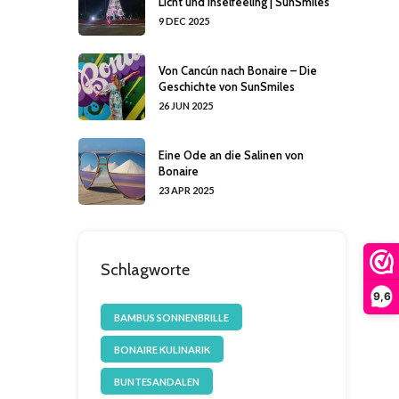
Licht und Inselfeeling | SunSmiles
9 DEC 2025
Von Cancún nach Bonaire – Die
Geschichte von SunSmiles
26 JUN 2025
Eine Ode an die Salinen von
Bonaire
23 APR 2025
Schlagworte
9,6
BAMBUS SONNENBRILLE
BONAIRE KULINARIK
BUNTESANDALEN