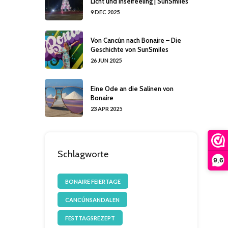
Licht und Inselfeeling | SunSmiles
9 DEC 2025
Von Cancún nach Bonaire – Die
Geschichte von SunSmiles
26 JUN 2025
Eine Ode an die Salinen von
Bonaire
23 APR 2025
Schlagworte
9,6
BONAIRE FEIERTAGE
CANCÚNSANDALEN
FESTTAGSREZEPT