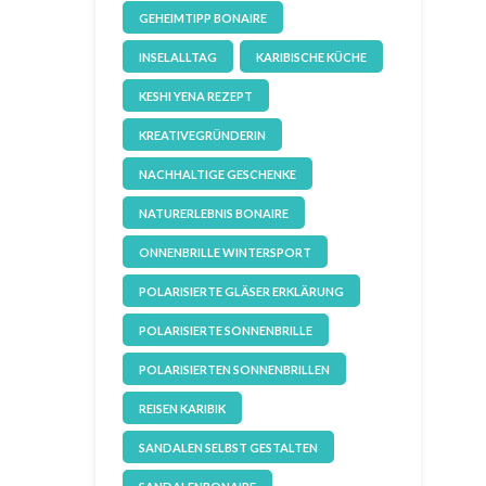
GEHEIMTIPP BONAIRE
INSELALLTAG
KARIBISCHE KÜCHE
KESHI YENA REZEPT
KREATIVEGRÜNDERIN
NACHHALTIGE GESCHENKE
NATURERLEBNIS BONAIRE
ONNENBRILLE WINTERSPORT
POLARISIERTE GLÄSER ERKLÄRUNG
POLARISIERTE SONNENBRILLE
POLARISIERTEN SONNENBRILLEN
REISEN KARIBIK
SANDALEN SELBST GESTALTEN