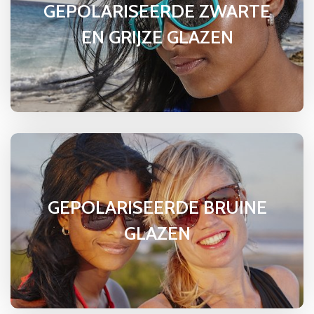
GEPOLARISEERDE ZWARTE
EN GRIJZE GLAZEN
GEPOLARISEERDE BRUINE
GLAZEN