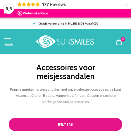
×
177
Reviews
9,6
Gratis verzending in NL, BE & DE vanaf €55
0
MENU
Accessoires voor
meisjessandalen
Pimp je unieke meisjessandalen met onze selectie accessoires. Je kunt
kiezen uit Clip-on Bedels, Hangertjes, Ringen, Gespen en andere
prachtige Sandaal Accessoires.
FILTERS