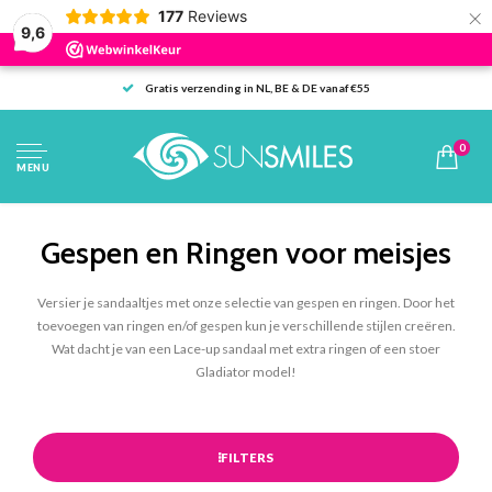
×
177
Reviews
9,6
Gratis verzending in NL, BE & DE vanaf €55
0
MENU
Gespen en Ringen voor meisjes
Versier je sandaaltjes met onze selectie van gespen en ringen. Door het
toevoegen van ringen en/of gespen kun je verschillende stijlen creëren.
Wat dacht je van een Lace-up sandaal met extra ringen of een stoer
Gladiator model!
FILTERS