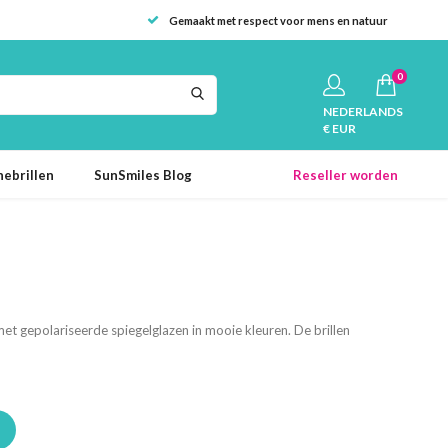
Gemaakt met respect voor mens en natuur
0
NEDERLANDS
€ EUR
ebrillen
SunSmiles Blog
Reseller worden
met gepolariseerde spiegelglazen in mooie kleuren. De brillen