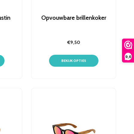
stin
Opvouwbare brillenkoker
€9,50
9,6
BEKIJK OPTIES