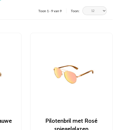
Toon 1 - 9 van 9
Toon:
lauwe
Pilotenbril met Rosé
spiegelglazen