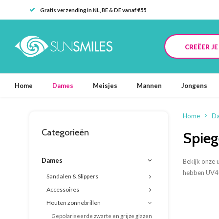
Gratis verzending in NL, BE & DE vanaf €55
CREËER J
Home
Dames
Meisjes
Mannen
Jongens
Home
D
Categorieën
Spieg
Dames
Bekijk onze 
hebben UV400
Sandalen & Slippers
Accessoires
Houten zonnebrillen
Gepolariseerde zwarte en grijze glazen