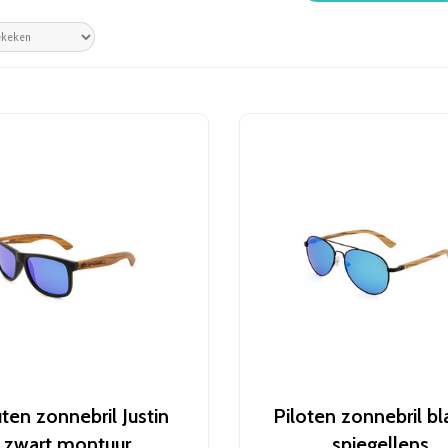
ten zonnebril Justin
Piloten zonnebril b
zwart montuur
spiegellens