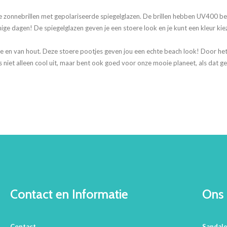
re zonnebrillen met gepolariseerde spiegelglazen. De brillen hebben UV400 be
nige dagen! De spiegelglazen geven je een stoere look en je kunt een kleur kie
 en van hout. Deze stoere pootjes geven jou een echte beach look! Door het 
 niet alleen cool uit, maar bent ook goed voor onze mooie planeet, als dat gee
Contact en Informatie
Ons 
Contact
Sandal