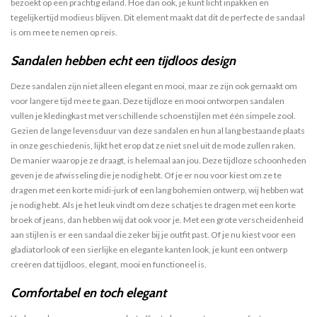
bezoekt op een prachtig eiland. Hoe dan ook, je kunt licht inpakken en
tegelijkertijd modieus blijven. Dit element maakt dat dit de perfecte de sandaal
is om mee te nemen op reis.
Sandalen hebben echt een tijdloos design
Deze sandalen zijn niet alleen elegant en mooi, maar ze zijn ook gemaakt om
voor langere tijd mee te gaan. Deze tijdloze en mooi ontworpen sandalen
vullen je kledingkast met verschillende schoenstijlen met één simpele zool.
Gezien de lange levensduur van deze sandalen en hun al lang bestaande plaats
in onze geschiedenis, lijkt het erop dat ze niet snel uit de mode zullen raken.
De manier waarop je ze draagt, is helemaal aan jou. Deze tijdloze schoonheden
geven je de afwisseling die je nodig hebt. Of je er nou voor kiest om ze te
dragen met een korte midi-jurk of een lang bohemien ontwerp, wij hebben wat
je nodig hebt. Als je het leuk vindt om deze schatjes te dragen met een korte
broek of jeans, dan hebben wij dat ook voor je. Met een grote verscheidenheid
aan stijlen is er een sandaal die zeker bij je outfit past. Of je nu kiest voor een
gladiatorlook of een sierlijke en elegante kanten look, je kunt een ontwerp
creëren dat tijdloos, elegant, mooi en functioneel is.
Comfortabel en toch elegant