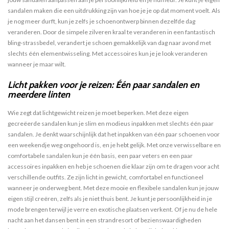
sandalen maken die een uitdrukking zijn van hoe je je op dat moment voelt. Als
je nog meer durft, kun je zelfs je schoenontwerp binnen dezelfde dag
veranderen. Door de simpele zilveren kraal te veranderen in een fantastisch
bling-strassbedel, verandert je schoen gemakkelijk van dag naar avond met
slechts één elementwisseling. Met accessoires kun je je look veranderen
wanneer je maar wilt.
L
icht
pakken voor je reizen
: Één paar sandalen en
meerdere linten
Wie zegt dat lichtgewicht reizen je moet beperken. Met deze eigen
gecreëerde sandalen kun je slim en modieus inpakken met slechts één paar
sandalen. Je denkt waarschijnlijk dat het inpakken van één paar schoenen voor
een weekendje weg ongehoord is, en je hebt gelijk. Met onze verwisselbare en
comfortabele sandalen kun je één basis, een paar veters en een paar
accessoires inpakken en heb je schoenen die klaar zijn om te dragen voor acht
verschillende outfits. Ze zijn licht in gewicht, comfortabel en functioneel
wanneer je onderweg bent. Met deze mooie en flexibele sandalen kun je jouw
eigen stijl creëren, zelfs als je niet thuis bent. Je kunt je persoonlijkheid in je
mode brengen terwijl je verre en exotische plaatsen verkent. Of je nu de hele
nacht aan het dansen bent in een strandresort of bezienswaardigheden