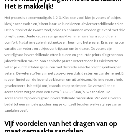
Het is makkelijk!
Het proces is zo eenvoudig als 1-2-3. Kies een zool, kies je veters of sokjes,
kies je accessoire en je bent klaar. Je kunt kiezen uit vier verschillende zolen.
De houtlook of de zwarte zool, beide zolen kunnen worden geleverd met drie
of vijf lussen. Beide keuzes zijn gemaakt van memory foam voor ultiem
comfort. Nadat je je zolen hebt gekozen, begint nu het plezier. Er is een grote
variatie aan veters en sokjes verkrijgbaar om te kiezen. De veters zijn
verkrijgbaar in verschillende effen kleuren en gedurfde prints die groen van
jaloezie zullen maken. Van een boho paarse veter tot een klassiek zwarte
veter, je kunt het laten gebeuren met de brede selectie prachtig ontworpen
veters. De veterstoffen zijn net zo gevarieerd als de sterren aan de hemel. Er
is geen limiet aan de levendige kleuren om uit te kiezen. Nu je je veters hebt
geselecteerd, is het tijd om je sandalen op te pimpen. De verschillende
accessoires zorgen voor een extra “TOUCH” aan jouw sandalen. De
accessoires zijn verkrijgbaar in verschillende materialen. Van een zilveren
bedel tot een simpele gouden ring, je kunt zelf bepalen welke style je aan je
sandalen geeft.
Vijf voordelen van het dragen van op
maat gemaakte sandalen