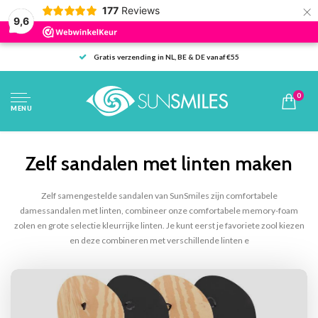
×
177
Reviews
9,6
Retour binnen 100 dagen mogelijk
0
MENU
Zelf sandalen met linten maken
Zelf samengestelde sandalen van SunSmiles zijn comfortabele
damessandalen met linten, combineer onze comfortabele memory-foam
zolen en grote selectie kleurrijke linten. Je kunt eerst je favoriete zool kiezen
en deze combineren met verschillende linten e