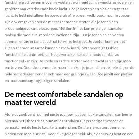
functionele schoenen mogen je voeten de vrijheid van de windbries voelen en
genieten van verfrissende koele lucht. Doe je voeten een plezier en geef ze
lucht. Je hebt niet alleen het gevoel alsof je op een wolk loopt, maar je voeten
zijn ook omgeven door de meest ademende stoffen die je tenen een
broodnodige vakantie bezorgen. Met SunSmiles kun je je eigen sandalen
maken die modieus, mooi en functioneel zijn. Laat je tenen en en voeten
ademen en zie er fantastisch uit terwijl je het doet. Je voeten kunnen niet
alleen ademen, maar ze kunnen dat ook in stijl. Wanneer high fashion
functionaliteit ontmoet, kan het je verbazen dat een mooie sandaal zo
functioneel kan zijn. De koele en zachte stoffen voelen zacht aan en zijn mooi
om te zien. Door de ademende materialen kun je je sandalen de hele dag en de
hele nacht dragen zonder ook maar een greintje zweet. Doe jezelf een plezier
en maak vandaag nog je eigen sandalen.
De meest comfortabele sandalen op
maat ter wereld
Als je op zoek bent naar het juiste paar op maat gemaakte sandalen, dan ben je
hier aan het juiste adres. SunSmiles sandalen zijn prachtig ontworpen en
gemaakt met de beste kwaliteitsmaterialen. Ze laten je voeten ademen en
bieden een modieuze stijl voor elke gelegenheid. Als je onderweg bent en een