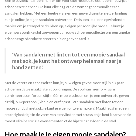
Ben je op zoek naar een manier om voor elke modieuze outfit een nieuw paar
schoenen te hebben? Je kunt elke dag van de zomer gepersonaliseerde
sandalen hebben. Met een beetje visie en een geweldige internetverbinding
kun je online je eigen sandalen ontwerpen. Dit is een leuke en opwindende
manier om je stempel te drukken op je eigen persoonlijke mode. Je kunt je
eigen persoonlijke stijl toevoegen aan jouw schoenencollectie om een ​​unieke
schoenengarderobe te creëren die ongeëvenaard is.
'Van
sandalen met linten
tot een mooie
sandaal
met sok
, je kunt het ontwerp helemaal naar je
hand zetten.'
Met de veters en accessoires kun je jouw eigen gevoel voor stijl in elk paar
schoenen dat je maakt laten doordringen. De zool van memory foam
combineert comfort en stijl in één mooie schoen om je een ontwerp te geven
dat bij jouw persoonlijkheid en outfit past. 'Van sandalen met linten tot een
mooie sandaal met sok, je kunt je eigen ontwerp maken.' Maak het af met een
prachtig bedeltje in de vorm van een vlinder met strass en je bent klaar voor de
meest elitaire sociale evenementen of de hipste dansvloer in de stad.
Hoe maak je je eigen mooie sandalen?