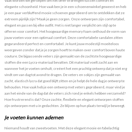
Vaak worden we geroepen om het offer te brengen tussen comfort en
elegante schoonheid. Hoe vaak ben je in een schoenenwinkel geweest en heb
je een paar verbluffend mooie schoenen geprobeerd om te ontdekken dat ze
extreem pijnlijk zijn? Maak je geen zorgen. Onze ontwerpen zijn comfortabel,
elegant en passen bij elke outfit. Het is niet langer verplicht om stijl op te
offeren voor comfort. Het hoogwaardige memory foam onthoud de vorm van
jouw voeten voor een optimaal comfort. Deze comfortabele sandalen zitten
gegarandeerd perfect en comfortabel. Je kunt jouw modestijl moeiteloos
weergeven zonder dat je je zorgen hoeft te maken over comfort boven haute
couture. De bijpassende veters zijn gemaakt van de zachtste hoogwaardige
stoffen die een Lycra-materiaal bevatten. Dit materiaal voelt zacht aan en
wanneer het je voeten omhult, creëert het een prachtig ontwerp dat je niet erg
vindt om van dag tot avond te dragen. De veters en sokjes zijn gemaakt van
zacht, elastisch lycra dat goed blijft zitten en je helpt de hele dag je ontwerp te
behouden. Hoe vaak heb je een ontwerp met veters geprobeerd, maar vind je
aan het einde van de dag dat de veters zich rond je enkels hebben verzameld?
Hoe frustrerend is dat? Onze zachte, flexibele en elegant ontworpen stoffen
zijn ontworpen met u in gedachten. Ze blijven op hun plaats terwijl je beweegt.
Je voeten kunnen ademen
Niemand houdt van zweetvoeten. Met deze elegant mooie en fabelachtig