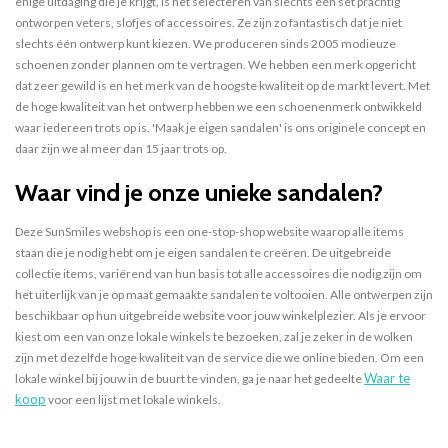
enige uitdaging die je krijgt, is het selecteren van slechts één set prachtig
ontworpen veters, slofjes of accessoires. Ze zijn zo fantastisch dat je niet
slechts één ontwerp kunt kiezen. We produceren sinds 2005 modieuze
schoenen zonder plannen om te vertragen. We hebben een merk opgericht
dat zeer gewild is en het merk van de hoogste kwaliteit op de markt levert. Met
de hoge kwaliteit van het ontwerp hebben we een schoenenmerk ontwikkeld
waar iedereen trots op is. 'Maak je eigen sandalen' is ons originele concept en
daar zijn we al meer dan 15 jaar trots op.
Waar vind je
onze unieke
sandalen?
Deze SunSmiles webshop is een one-stop-shop website waarop alle items
staan die je nodig hebt om je eigen sandalen te creëren. De uitgebreide
collectie items, variërend van hun basis tot alle accessoires die nodig zijn om
het uiterlijk van je op maat gemaakte sandalen te voltooien. Alle ontwerpen zijn
beschikbaar op hun uitgebreide website voor jouw winkelplezier. Als je ervoor
kiest om een van onze lokale winkels te bezoeken, zal je zeker in de wolken
zijn met dezelfde hoge kwaliteit van de service die we online bieden. Om een
Waar te
lokale winkel bij jouw in de buurt te vinden, ga je naar het gedeelte
koop
voor een lijst met lokale winkels.