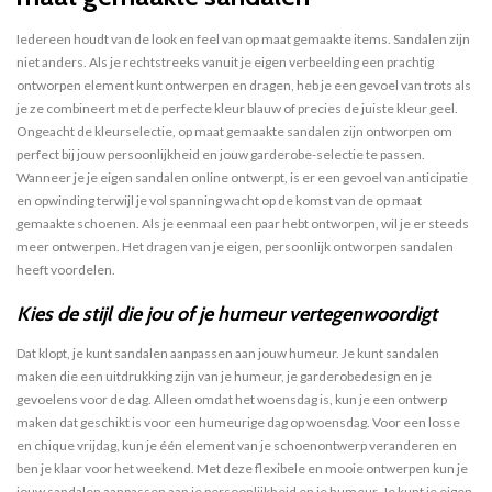
Iedereen houdt van de look en feel van op maat gemaakte items. Sandalen zijn
niet anders. Als je rechtstreeks vanuit je eigen verbeelding een prachtig
ontworpen element kunt ontwerpen en dragen, heb je een gevoel van trots als
je ze combineert met de perfecte kleur blauw of precies de juiste kleur geel.
Ongeacht de kleurselectie, op maat gemaakte sandalen zijn ontworpen om
perfect bij jouw persoonlijkheid en jouw garderobe-selectie te passen.
Wanneer je je eigen sandalen online ontwerpt, is er een gevoel van anticipatie
en opwinding terwijl je vol spanning wacht op de komst van de op maat
gemaakte schoenen. Als je eenmaal een paar hebt ontworpen, wil je er steeds
meer ontwerpen. Het dragen van je eigen, persoonlijk ontworpen sandalen
heeft voordelen.
Kies de stijl die jou of je humeur vertegenwoordigt
Dat klopt, je kunt sandalen aanpassen aan jouw humeur. Je kunt sandalen
maken die een uitdrukking zijn van je humeur, je garderobedesign en je
gevoelens voor de dag. Alleen omdat het woensdag is, kun je een ontwerp
maken dat geschikt is voor een humeurige dag op woensdag. Voor een losse
en chique vrijdag, kun je één element van je schoenontwerp veranderen en
ben je klaar voor het weekend. Met deze flexibele en mooie ontwerpen kun je
jouw sandalen aanpassen aan je persoonlijkheid en je humeur. Je kunt je eigen