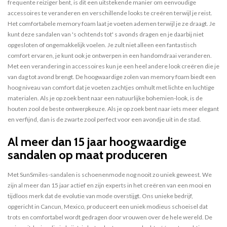
frequente reiziger bent, is dit een uitstekende manier om eenvoudige
accessoires te veranderen en verschillende looks te creëren terwijl je reist.
Het comfortabele memory foam laat je voeten ademen terwijl je ze draagt. Je
kunt deze sandalen van 's ochtends tot' s avonds dragen en je daarbij niet
opgesloten of ongemakkelijk voelen. Je zult niet alleen een fantastisch
comfort ervaren, je kunt ook je ontwerpen in een handomdraai veranderen.
Met een verandering in accessoires kun je een heel andere look creëren die je
van dag tot avond brengt. De hoogwaardige zolen van memory foam biedt een
hoog niveau van comfort dat je voeten zachtjes omhult met lichte en luchtige
materialen. Als je op zoek bent naar een natuurlijke bohemien-look, is de
houten zool de beste ontwerpkeuze. Als je op zoek bent naar iets meer elegant
en verfijnd, dan is de zwarte zool perfect voor een avondje uit in de stad.
Al meer dan 15 jaar hoogwaardige
sandalen op maat produceren
Met SunSmiles-sandalen is schoenenmode nog nooit zo uniek geweest. We
zijn al meer dan 15 jaar actief en zijn experts in het creëren van een mooi en
tijdloos merk dat de evolutie van mode overstijgt. Ons unieke bedrijf,
opgericht in Cancun, Mexico, produceert een uniek modieus schoeisel dat
trots en comfortabel wordt gedragen door vrouwen over de hele wereld. De