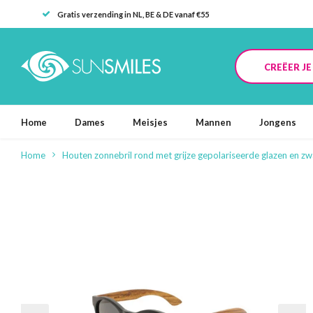
Gratis verzending in NL, BE & DE vanaf €55
CREËER J
Home
Dames
Meisjes
Mannen
Jongens
Home
Houten zonnebril rond met grijze gepolariseerde glazen en z