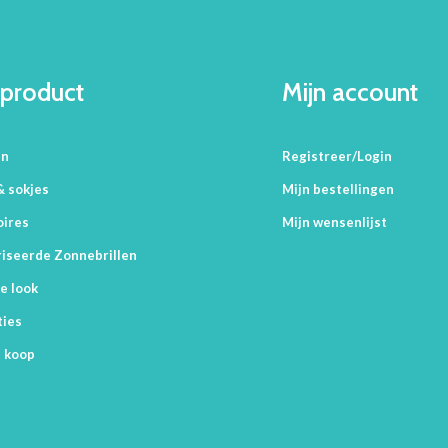
product
Mijn account
en
Registreer/Login
& sokjes
Mijn bestellingen
oires
Mijn wensenlijst
iseerde Zonnebrillen
e look
ties
 koop