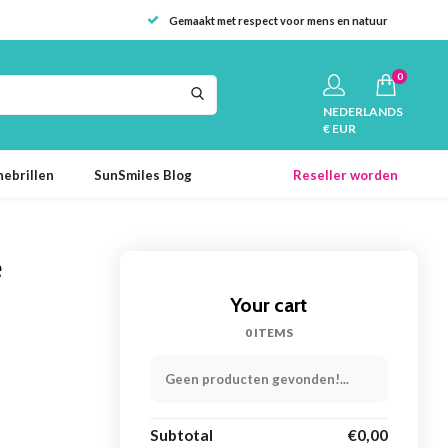
Gemaakt met respect voor mens en natuur
0
NEDERLANDS
€ EUR
ebrillen
SunSmiles Blog
Reseller worden
e
Your cart
0 ITEMS
Geen producten gevonden!...
Subtotal
€0,00