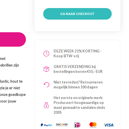
GA NAAR CHECKOUT
DEZE WEEK 21% KORTING -
Koop BTW-vrij
 met
brillen zijn
GRATIS VERZENDING bij
bestellingen boven €55,- EUR
astic, hout te
Niet tevreden? Retourneren
mogelijk binnen 100 dagen
ie je er niet
n onze goedkope
Het eerste en originele merk:
 voor jouw
Produceert hoogwaardige op
maat gemaakte sandalen sinds
2005