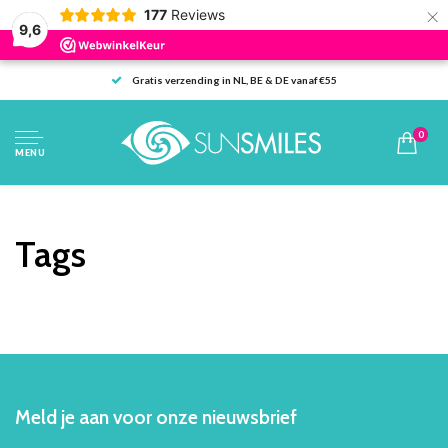
×
177
Reviews
9,6
Gratis verzending in NL, BE & DE vanaf €55
0
MENU
Tags
Meld je aan voor onze nieuwsbrief