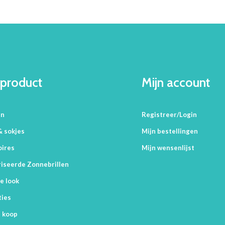
product
Mijn account
en
Registreer/Login
& sokjes
Mijn bestellingen
oires
Mijn wensenlijst
iseerde Zonnebrillen
e look
ties
 koop