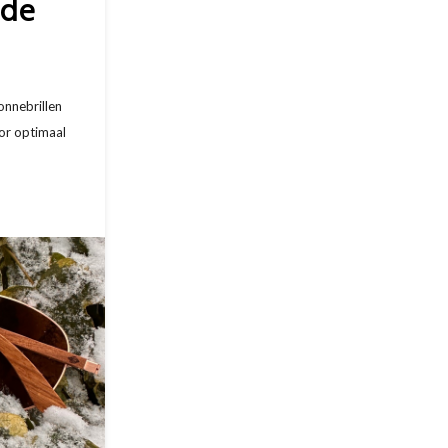
 de
onnebrillen
or optimaal