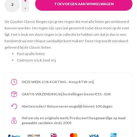
+
TOEVOEGEN AAN WINKELWAGEN
-
De Gouden Classic Ringen zijn grote ringen die met alle linten gecombineerd
kunnen worden. De ringen zijn speciaal gevormd zodat deze mooi op de voet
ligt. Het is leuk om deze ringen in je collectie te hebben om dat je dan in een
handomdraai een chique sandaaltje kunt maken! Deze ring wordt standaard
geleverd bij de Classic linten.
Past op alle linten
Cadmium vrij & lood vrij
DEZE WEEK 21% KORTING - Koop BTW-vrij
GRATIS VERZENDING bij bestellingen boven €55,- EUR
Niet tevreden? Retourneren mogelijk binnen 100 dagen
Het eerste en originele merk: Produceert hoogwaardige op maat
gemaakte sandalen sinds 2005