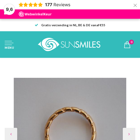
×
177
Reviews
9,6
Gratis verzending in NL, BE & DE vanaf €55
0
MENU