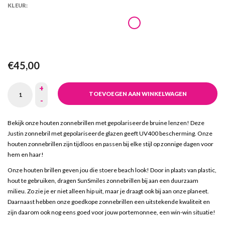
KLEUR:
€45,00
+
TOEVOEGEN AAN WINKELWAGEN
-
Bekijk onze houten zonnebrillen met gepolariseerde bruine lenzen! Deze
Justin zonnebril met gepolariseerde glazen geeft UV400 bescherming. Onze
houten zonnebrillen zijn tijdloos en passen bij elke stijl op zonnige dagen voor
hem en haar!
Onze houten
brillen geven jou die stoere beach look! Door in plaats van plastic,
hout te gebruiken, dragen SunSmiles zonnebrillen bij aan een duurzaam
milieu. Zo zie je er niet alleen hip uit, maar je draagt ook bij aan onze planeet.
Daarnaast hebben onze goedkope zonnebrillen een uitstekende kwaliteit en
zijn daarom ook nog eens goed voor jouw portemonnee, een win-win situatie!