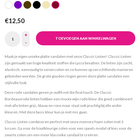
€12,50
+
TOEVOEGEN AAN WINKELWAGEN
-
Maak je eigen unieke platte sandalen met onze Classic Linten! Classic Linten
zijn gemaakt van hoge kwaliteit stoffen die Lycra bevatten. De linten zijn zacht,
elastisch, eenvoudig te verwisselen en ze kunnen op verschillende manieren
gebonden worden. De grote gouden ringen geven deze platte sandalen een
stijlvolle look.
Deze rode sandalen geven je outfit net die final touch. De Classic
Bordeauxrode linten hebben een mooie wijn rode kleur die goed combineert
met alle tinten grijs, blauw en roze maar staat ook prachtig bij alle ander
kleuren. Met deze basis kleur kun je niet mis gaan.
Classic Linten combineren perfect met onze memory foam zolen met 3
lussen. Ga voor de houtkleurige zolen voor een speels model of kies voor de
zwarte zolen om een meer klassieke sandaal te creëren.