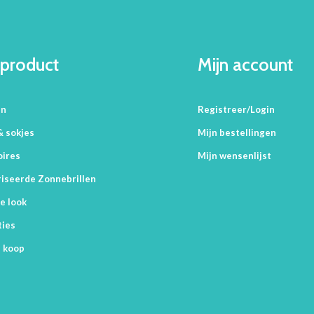
product
Mijn account
en
Registreer/Login
& sokjes
Mijn bestellingen
oires
Mijn wensenlijst
iseerde Zonnebrillen
e look
ties
 koop