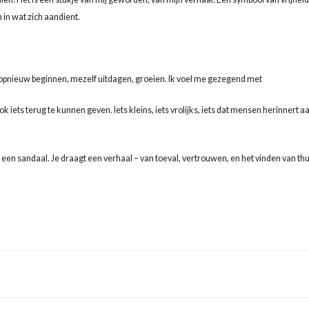
 in wat zich aandient.
ik opnieuw beginnen, mezelf uitdagen, groeien. Ik voel me gezegend met
k iets terug te kunnen geven. Iets kleins, iets vrolijks, iets dat mensen herinnert a
 een sandaal. Je draagt een verhaal – van toeval, vertrouwen, en het vinden van thu