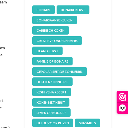
gzaam
BONAIRE
BONAIRE KERST
BONAIRIAANSE KEUKEN
CARIBISCH KOKEN
CREATIEVE ONDERNEMERS
amen
EILAND KERST
se
FAMILIE OP BONAIRE
GEPOLARISEERDE ZONNEBRIL
HOUTENZONNEBRIL
KESHI YENA RECEPT
met
KOKEN MET KERST
te
9,6
LEVEN OP BONAIRE
LIEFDE VOOR REIZEN
SUNSMILES
 van je