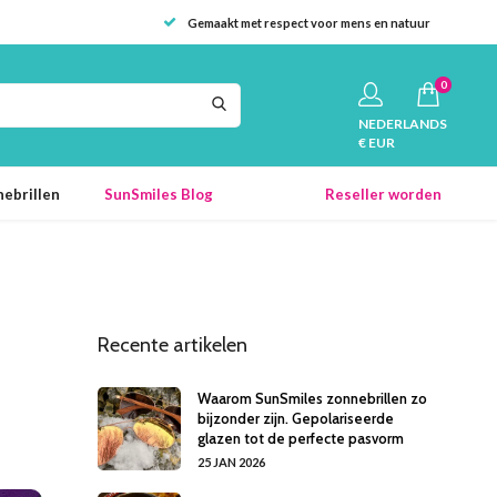
Gemaakt met respect voor mens en natuur
0
NEDERLANDS
€ EUR
ebrillen
SunSmiles Blog
Reseller worden
Recente artikelen
Waarom SunSmiles zonnebrillen zo
bijzonder zijn. Gepolariseerde
glazen tot de perfecte pasvorm
25 JAN 2026