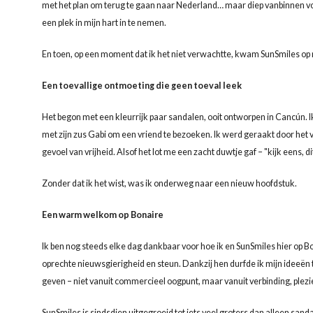
met het plan om terug te gaan naar Nederland… maar diep vanbinnen voel
een plek in mijn hart in te nemen.
En toen, op een moment dat ik het niet verwachtte, kwam SunSmiles op 
Een toevallige ontmoeting die geen toeval leek
Het begon met een kleurrijk paar sandalen, ooit ontworpen in Cancún. 
met zijn zus Gabi om een vriend te bezoeken. Ik werd geraakt door het ve
gevoel van vrijheid. Alsof het lot me een zacht duwtje gaf – "kijk eens, dit 
Zonder dat ik het wist, was ik onderweg naar een nieuw hoofdstuk.
Een warm welkom op Bonaire
Ik ben nog steeds elke dag dankbaar voor hoe ik en SunSmiles hier op 
oprechte nieuwsgierigheid en steun. Dankzij hen durfde ik mijn ideeën 
geven – niet vanuit commercieel oogpunt, maar vanuit verbinding, plezie
SunSmiles is sindsdien uitgegroeid tot iets veel groters dan alleen sand