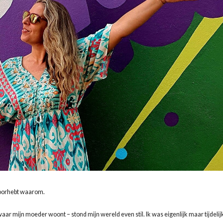
 doorhebt waarom.
ar mijn moeder woont – stond mijn wereld even stil. Ik was eigenlijk maar tijdelijk