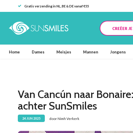
Gratis verzending in NL, BE & DE vanaf €55
CREËER J
Home
Dames
Meisjes
Mannen
Jongens
Van Cancún naar Bonaire
achter SunSmiles
door Nimh Verkerk
24 JUN 2025