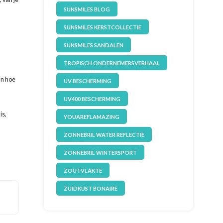
SUNSMILES BLOG
SUNSMILES KERSTCOLLECTIE
SUNSMILES SANDALEN
TROPISCH ONDERNEMERSVERHAAL
an hoe
UV BESCHERMING
UV400 BESCHERMING
is,
YOUAREFLAMAZING
ZONNEBRIL WATER REFLECTIE
ZONNEBRIL WINTERSPORT
ZOUTVLAKTE
ZUIDKUST BONAIRE