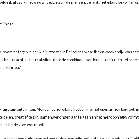
de ik al dat ik niet weg wilde. De zon, de mensen, de rust.. het eiland begon lan
mijn pad.
Ik kwam ze tegen in een klein straatje in Barcelona waar ik een weekendje was s
rhaal erachter, de creativiteit, door de combinatie van kleur, comfort en het speel
past bij jou."
Bonaire zijn ontvangen. Mensen op het eiland hebben me met open armen begroet, 
te delen, creatief te zijn, samenwerkingen aan te gaan en het merk opnieuw vorm 
r en liefde voor wat mooi is.
alen. Het is een stukje van mij geworden, van mijn verhaal. Een symbool van vrijheid,