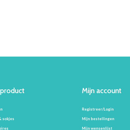
product
Mijn account
en
Registreer/Login
& sokjes
Mijn bestellingen
oires
Mijn wensenlijst