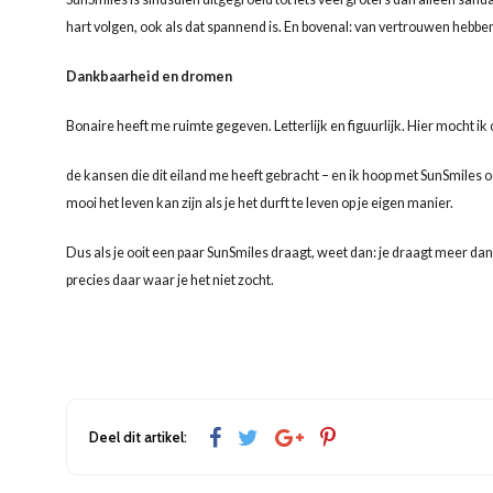
hart volgen, ook als dat spannend is. En bovenal: van vertrouwen hebben
Dankbaarheid en dromen
Bonaire heeft me ruimte gegeven. Letterlijk en figuurlijk. Hier mocht 
de kansen die dit eiland me heeft gebracht – en ik hoop met SunSmiles oo
mooi het leven kan zijn als je het durft te leven op je eigen manier.
Dus als je ooit een paar SunSmiles draagt, weet dan: je draagt meer dan
precies daar waar je het niet zocht.
Deel dit artikel: