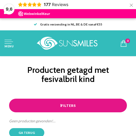
×
177
Reviews
9,6
Gratis verzending in NL, BE & DE vanaf €55
0
MENU
Producten getagd met
fesivalbril kind
FILTERS
Geen producten gevonden!...
GA TERUG